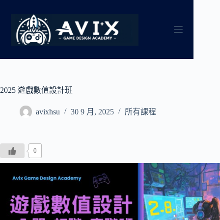
跳
至
主
要
內
容
2025 遊戲數值設計班
avixhsu
30 9 月, 2025
所有課程
0